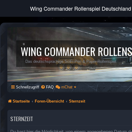
Wing Commander Rollenspiel Deutschland
WING COMMANDER ROLLENS
Das deutschsprachige SciFi-Pen & Paper-Rollenspiel
Schnellzugriff
FAQ
mChat
Startseite
Foren-Übersicht
Sternzeit
STERNZEIT
Du hast hier die Möglichkeit, von einem angegebenen Datum di