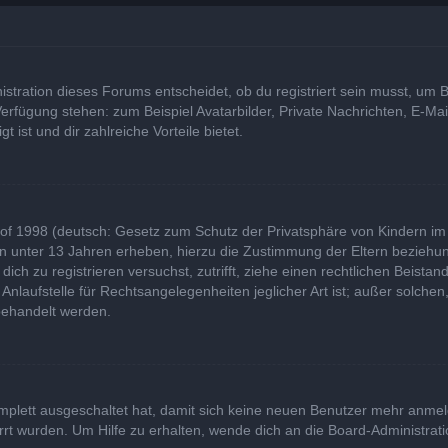
tration dieses Forums entscheidet, ob du registriert sein musst, um Bei
 Verfügung stehen: zum Beispiel Avatarbilder, Private Nachrichten, E-Ma
t ist und dir zahlreiche Vorteile bietet.
of 1998 (deutsch: Gesetz zum Schutz der Privatsphäre von Kindern im I
rn unter 13 Jahren erheben, hierzu die Zustimmung der Eltern bezieh
u dich zu registrieren versuchst, zutrifft, ziehe einen rechtlichen Beist
laufstelle für Rechtsangelegenheiten jeglicher Art ist; außer solchen,
behandelt werden.
komplett ausgeschaltet hat, damit sich keine neuen Benutzer mehr anme
rt wurden. Um Hilfe zu erhalten, wende dich an die Board-Administrati