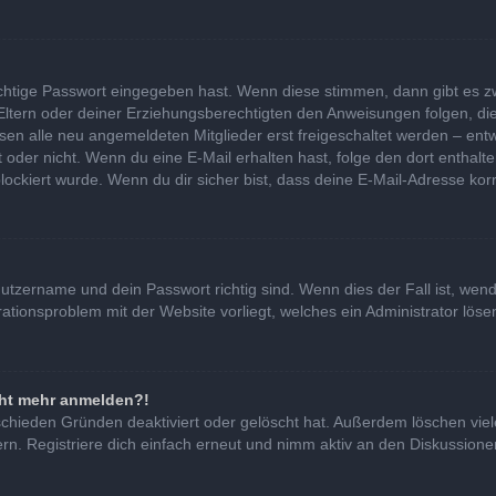
ichtige Passwort eingegeben hast. Wenn diese stimmen, dann gibt es 
 Eltern oder deiner Erziehungsberechtigten den Anweisungen folgen, die
ssen alle neu angemeldeten Mitglieder erst freigeschaltet werden – entw
 ist oder nicht. Wenn du eine E-Mail erhalten hast, folge den dort ent
lockiert wurde. Wenn du dir sicher bist, dass deine E-Mail-Adresse kor
nutzername und dein Passwort richtig sind. Wenn dies der Fall ist, we
urationsproblem mit der Website vorliegt, welches ein Administrator lös
icht mehr anmelden?!
schieden Gründen deaktiviert oder gelöscht hat. Außerdem löschen viel
. Registriere dich einfach erneut und nimm aktiv an den Diskussionen 