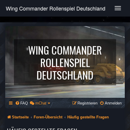
Wing Commander Rollenspiel Deutschland
T
o
g
g
l
e
n
WING COMMANDER
a
v
ROLLENSPIEL
i
g
DEUTSCHLAND
a
t
i
o
n
FAQ
mChat
Registrieren
Anmelden
Startseite
Foren-Übersicht
Häufig gestellte Fragen