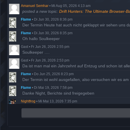
Amanuel Semhar
•
Mi Aug 05, 2026 4:13 am
posted a new topic:
Drift Hunters: The Ultimate Browser-B
Flame
•
Di Jun 30, 2026 8:36 pm
Der Termin Heute hat auch nicht geklappt wir sehen uns 
Flame
•
Di Jun 30, 2026 8:35 pm
Oh hallo Soulkeeper
Gast
•
Fr Jun 26, 2026 2:55 pm
Soulkeeper ….
Gast
•
Fr Jun 26, 2026 2:53 pm
Da ist man mal ein Jahrzehnt auf Entzug und schon ist al
Flame
•
Do Jun 25, 2026 8:23 pm
Der Termin ist wohl ausgefallen, also versuchen wir es a
Flame
•
Di Mai 19, 2026 7:58 pm
Danke Night, Berichte sind freigegeben
Nightfrog
•
Mi Mai 13, 2026 7:35 pm
Ich habe die fehlenden Missionsberichte der Hathor nachg