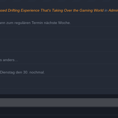
ased Drifting Experience That's Taking Over the Gaming World
in
Admin
dann zum regulären Termin nächste Woche.
les anders…
m Dienstag den 30. nochmal.
eholt.