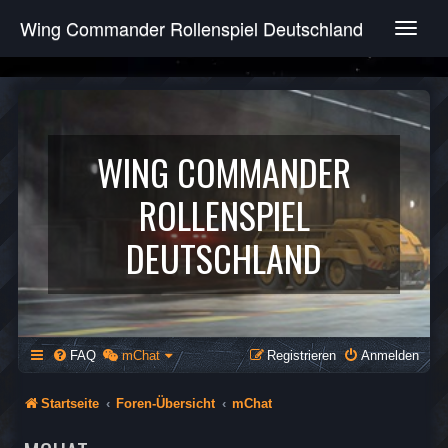
Wing Commander Rollenspiel Deutschland
T
o
g
g
l
e
n
WING COMMANDER
a
v
ROLLENSPIEL
i
g
DEUTSCHLAND
a
t
i
o
n
FAQ
mChat
Registrieren
Anmelden
Startseite
Foren-Übersicht
mChat