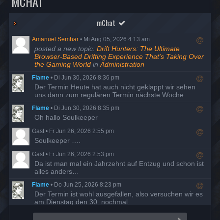
MCHAT
mChat
Amanuel Semhar
•
Mi Aug 05, 2026 4:13 am
R
posted a new topic:
Drift Hunters: The Ultimate
e
Browser-Based Drifting Experience That's Taking Over
s
the Gaming World
in
Administration
p
Flame
•
Di Jun 30, 2026 8:36 pm
o
R
Der Termin Heute hat auch nicht geklappt wir sehen
n
e
uns dann zum regulären Termin nächste Woche.
d
s
t
Flame
•
Di Jun 30, 2026 8:35 pm
p
o
R
Oh hallo Soulkeeper
o
u
e
n
s
Gast
•
Fr Jun 26, 2026 2:55 pm
s
d
e
R
Soulkeeper ….
p
t
r
e
o
o
Gast
•
Fr Jun 26, 2026 2:53 pm
s
n
u
R
Da ist man mal ein Jahrzehnt auf Entzug und schon ist
p
d
s
e
alles anders…
o
t
e
s
n
o
r
Flame
•
Do Jun 25, 2026 8:23 pm
p
d
u
R
Der Termin ist wohl ausgefallen, also versuchen wir es
o
t
s
e
am Dienstag den 30. nochmal.
n
o
e
s
d
u
r
Flame
•
Di Mai 19, 2026 7:58 pm
p
t
s