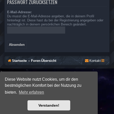
PASSWORT ZURÜCKSETZEN
E-Mail-Adresse:
Du musst die E-Mail-Adresse angeben, die in deinem Profil
hinterlegt ist. Diese hast du bei der Registrierung angegeben oder
nachträglich in deinem persönlichen Bereich geändert.
Startseite
Foren-Übersicht
Kontakt
*
SE Gamer: Dark Style by
Premium phpBB Styles
Diese Website nutzt Cookies, um dir den
bestmöglichen Komfort bei der Nutzung zu
Powered by
phpBB
® Forum Software © phpBB Limited
bieten.
Mehr erfahren
Deutsche Übersetzung durch
phpBB.de
Datenschutz
|
Nutzungsbedingungen
Verstanden!