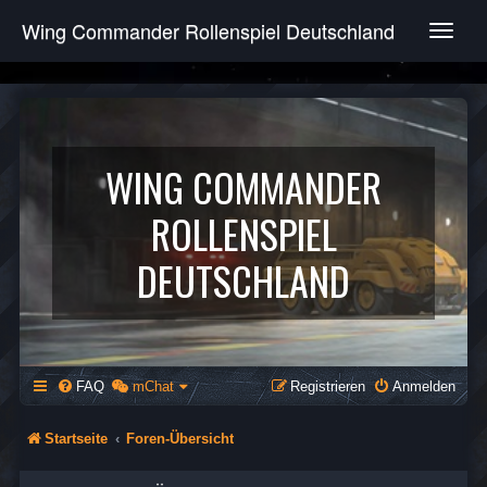
Wing Commander Rollenspiel Deutschland
T
o
g
g
l
e
n
WING COMMANDER
a
v
ROLLENSPIEL
i
g
DEUTSCHLAND
a
t
i
o
n
FAQ
mChat
Registrieren
Anmelden
Startseite
Foren-Übersicht