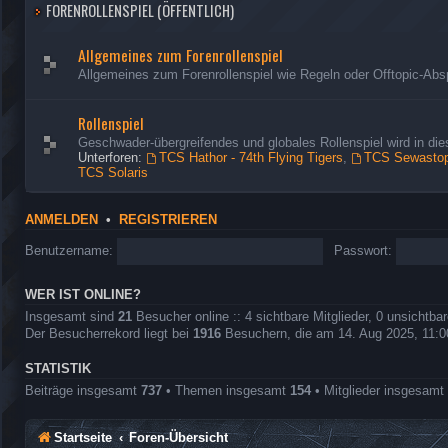
FORENROLLENSPIEL (ÖFFENTLICH)
Allgemeines zum Forenrollenspiel
Allgemeines zum Forenrollenspiel wie Regeln oder Offtopic-Abs
Rollenspiel
Geschwader-übergreifendes und globales Rollenspiel wird in d
Unterforen:
TCS Hathor - 74th Flying Tigers
,
TCS Sewastopo
TCS Solaris
ANMELDEN
•
REGISTRIEREN
Benutzername:
Passwort:
WER IST ONLINE?
Insgesamt sind
21
Besucher online :: 4 sichtbare Mitglieder, 0 unsichtba
Der Besucherrekord liegt bei
1916
Besuchern, die am 14. Aug 2025, 11:00 
STATISTIK
Beiträge insgesamt
737
• Themen insgesamt
154
• Mitglieder insgesamt
Startseite
Foren-Übersicht