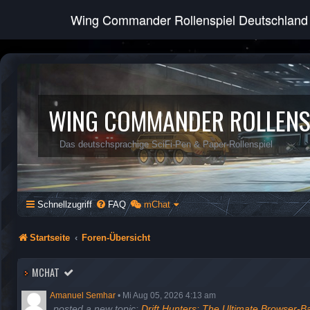
Wing Commander Rollenspiel Deutschland
WING COMMANDER ROLLENS
Das deutschsprachige SciFi-Pen & Paper-Rollenspiel
Schnellzugriff
FAQ
mChat
Startseite
Foren-Übersicht
MCHAT
Amanuel Semhar
•
Mi Aug 05, 2026 4:13 am
posted a new topic:
Drift Hunters: The Ultimate Browser-B