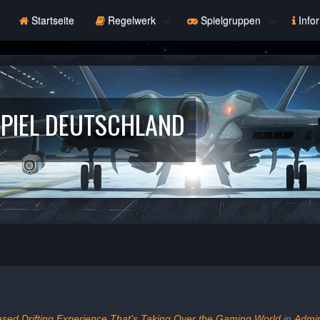
Startseite
Regelwerk
Spielgruppen
Info
PIEL DEUTSCHLAND
ased Drifting Experience That's Taking Over the Gaming World
in
Admin