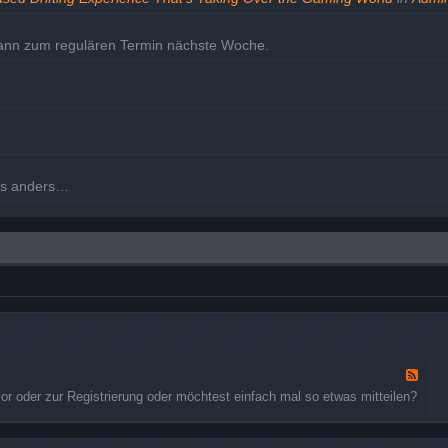
dann zum regulären Termin nächste Woche.
les anders…
m Dienstag den 30. nochmal.
eholt.
F
e
 oder zur Registrierung oder möchtest einfach mal so etwas mitteilen?
e
d
-