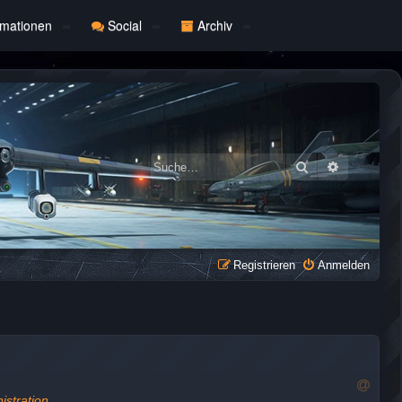
rmationen
Social
Archiv
Suche
Erweiterte
Registrieren
Anmelden
R
istration