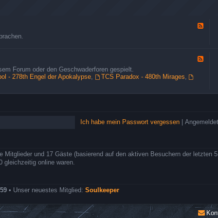
G
ä
s
t
F
e
e
prachen.
&
e
B
d
e
-
F
s
A
e
u
iesem Forum oder den Geschwaderforen gespielt.
l
e
c
l - 278th Engel der Apokalypse
,
TCS Paradox - 480th Mirages
,
l
d
h
g
-
e
e
R
r
m
o
e
l
i
l
n
Ich habe mein Passwort vergessen
|
Angemeldet
e
e
n
s
s
z
p
u
i
re Mitglieder und 17 Gäste (basierend auf den aktiven Besuchern der letzten 
m
e
gleichzeitig online waren.
F
l
o
r
e
59
• Unser neuestes Mitglied:
Soulkeeper
n
r
o
Kon
l