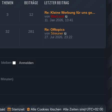
o
e
THEMEN
BEITRÄGE
LETZTER BEITRAG
t
u
r
e
s
r
Re: Kleine Werbung für uns ge…
e
3
12
B
N
von
WarLord
r
e
e
11. Jan 2026, 13:41
i
u
t
e
Re: Offtopics
r
s
32
281
N
von
Streuner
a
t
e
27. Jul 2026, 23:22
g
e
u
r
e
B
s
e
t
i
e
t
r
r
 bleiben
B
a
e
g
i
t
r
5 Minuten)
a
g
takt
Sternzeit
Alle Cookies löschen
Alle Zeiten sind
UTC+02:00