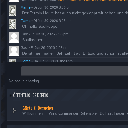
Flame
•
Di Jun 30, 2026 8:36 pm
Der Termin Heute hat auch nicht geklappt wir sehen uns 
Flame
•
Di Jun 30, 2026 8:35 pm
Oh hallo Soulkeeper
Gast
•
Fr Jun 26, 2026 2:55 pm
Soulkeeper ….
Gast
•
Fr Jun 26, 2026 2:53 pm
Da ist man mal ein Jahrzehnt auf Entzug und schon ist al
Flame
•
Do Jun 25, 2026 8:23 pm
Der Termin ist wohl ausgefallen, also versuchen wir es a
Flame
•
Di Mai 19, 2026 7:58 pm
Danke Night, Berichte sind freigegeben
No one is chatting
Nightfrog
•
Mi Mai 13, 2026 7:35 pm
Ich habe die fehlenden Missionsberichte der Hathor nachg
ÖFFENTLICHER BEREICH
Gäste & Besucher
Willkommen im Wing Commander Rollenspiel. Du hast Fragen vor