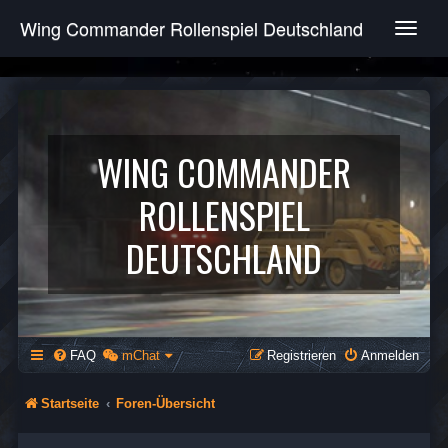
Wing Commander Rollenspiel Deutschland
T
o
g
g
l
e
n
WING COMMANDER
a
v
ROLLENSPIEL
i
g
DEUTSCHLAND
a
t
i
o
n
FAQ
mChat
Registrieren
Anmelden
Startseite
Foren-Übersicht