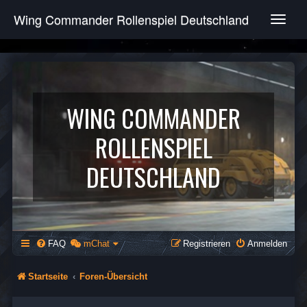
Wing Commander Rollenspiel Deutschland
T
o
g
g
l
e
n
WING COMMANDER
a
v
ROLLENSPIEL
i
g
DEUTSCHLAND
a
t
i
o
n
FAQ
mChat
Registrieren
Anmelden
Startseite
Foren-Übersicht