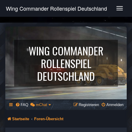
Wing Commander Rollenspiel Deutschland
T
o
g
g
l
e
n
WING COMMANDER
a
v
ROLLENSPIEL
i
g
DEUTSCHLAND
a
t
i
o
n
FAQ
mChat
Registrieren
Anmelden
Startseite
Foren-Übersicht