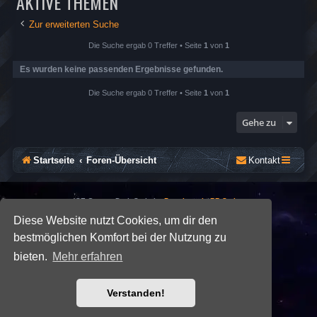
AKTIVE THEMEN
Zur erweiterten Suche
Die Suche ergab 0 Treffer • Seite
1
von
1
Es wurden keine passenden Ergebnisse gefunden.
Die Suche ergab 0 Treffer • Seite
1
von
1
Gehe zu
Startseite
Foren-Übersicht
Kontakt
*
SE Gamer: Dark Style by
Premium phpBB Styles
Diese Website nutzt Cookies, um dir den
bestmöglichen Komfort bei der Nutzung zu
Powered by
phpBB
® Forum Software © phpBB Limited
Deutsche Übersetzung durch
phpBB.de
bieten.
Mehr erfahren
Datenschutz
|
Nutzungsbedingungen
Verstanden!