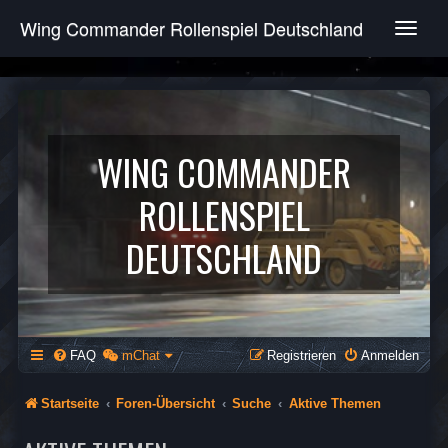
Wing Commander Rollenspiel Deutschland
T
o
g
g
l
e
n
WING COMMANDER
a
v
ROLLENSPIEL
i
g
DEUTSCHLAND
a
t
i
o
n
FAQ
mChat
Registrieren
Anmelden
Startseite
Foren-Übersicht
Suche
Aktive Themen