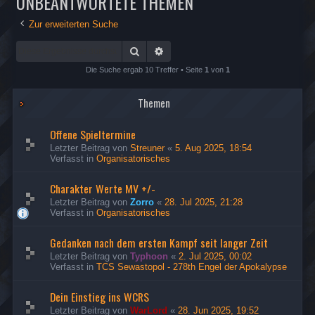
UNBEANTWORTETE THEMEN
Zur erweiterten Suche
Suche
Erweiterte Suche
Die Suche ergab 10 Treffer • Seite
1
von
1
Themen
Offene Spieltermine
Letzter Beitrag von
Streuner
«
5. Aug 2025, 18:54
Verfasst in
Organisatorisches
Charakter Werte MV +/-
Letzter Beitrag von
Zorro
«
28. Jul 2025, 21:28
Verfasst in
Organisatorisches
Gedanken nach dem ersten Kampf seit langer Zeit
Letzter Beitrag von
Typhoon
«
2. Jul 2025, 00:02
Verfasst in
TCS Sewastopol - 278th Engel der Apokalypse
Dein Einstieg ins WCRS
Letzter Beitrag von
WarLord
«
28. Jun 2025, 19:52