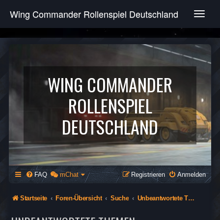
Wing Commander Rollenspiel Deutschland
T
o
g
g
l
e
n
WING COMMANDER
a
v
ROLLENSPIEL
i
g
DEUTSCHLAND
a
t
i
o
n
FAQ
mChat
Registrieren
Anmelden
Startseite
Foren-Übersicht
Suche
Unbeantwortete Themen