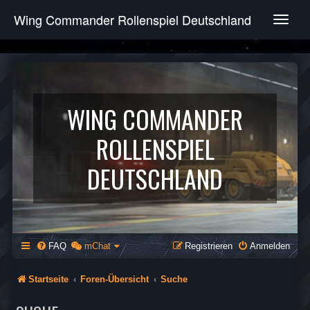
Wing Commander Rollenspiel Deutschland
T
o
g
g
l
e
n
WING COMMANDER
a
v
ROLLENSPIEL
i
g
DEUTSCHLAND
a
t
i
o
n
FAQ
mChat
Registrieren
Anmelden
Startseite
Foren-Übersicht
Suche