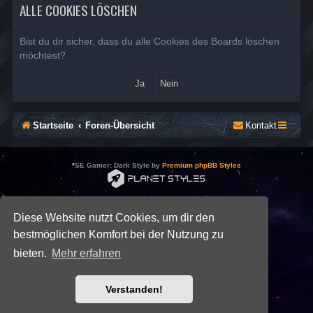
ALLE COOKIES LÖSCHEN
Bist du dir sicher, dass du alle Cookies des Boards löschen
möchtest?
Startseite
Foren-Übersicht
Kontakt
*
SE Gamer: Dark Style by
Premium phpBB Styles
Powered by
phpBB
® Forum Software © phpBB Limited
Deutsche Übersetzung durch
phpBB.de
Diese Website nutzt Cookies, um dir den
Datenschutz
|
Nutzungsbedingungen
bestmöglichen Komfort bei der Nutzung zu
bieten.
Mehr erfahren
Verstanden!