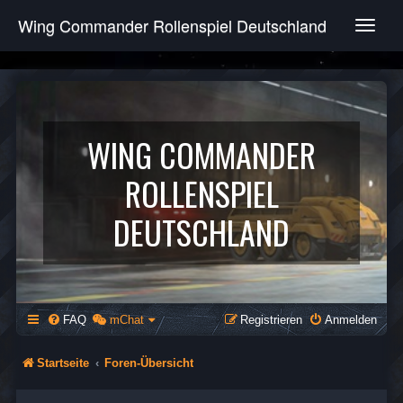
Wing Commander Rollenspiel Deutschland
T
o
g
g
l
e
n
WING COMMANDER
a
v
ROLLENSPIEL
i
g
DEUTSCHLAND
a
t
i
o
n
FAQ
mChat
Registrieren
Anmelden
Startseite
Foren-Übersicht