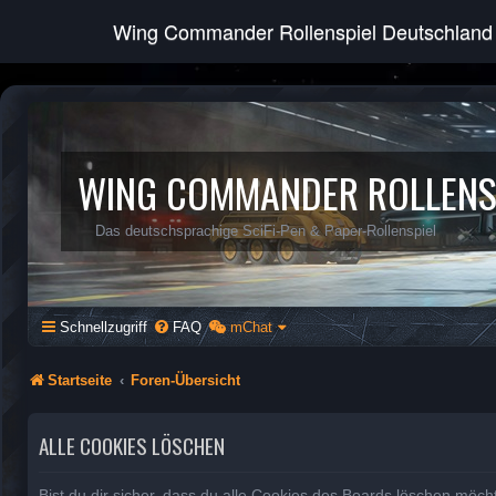
Wing Commander Rollenspiel Deutschland
WING COMMANDER ROLLENS
Das deutschsprachige SciFi-Pen & Paper-Rollenspiel
Schnellzugriff
FAQ
mChat
Startseite
Foren-Übersicht
ALLE COOKIES LÖSCHEN
Bist du dir sicher, dass du alle Cookies des Boards löschen möch