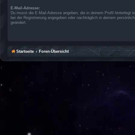
E-Mail-Adresse:
Du musst die E-Mail-Adresse angeben, die in deinem Profil hinterlegt is
bei der Registrierung angegeben oder nachträglich in deinem persönlic
geändert.
Startseite
Foren-Übersicht