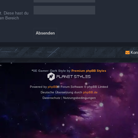
t. Diese hast du
hen Bereich
Kon
*
SE Gamer: Dark Style by
Premium phpBB Styles
Powered by
phpBB
® Forum Software © phpBB Limited
Deutsche Übersetzung durch
phpBB.de
Datenschutz
|
Nutzungsbedingungen