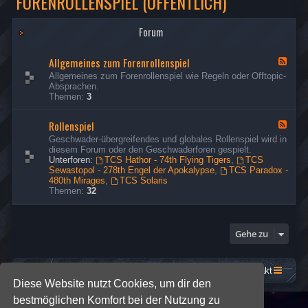
FORENROLLENSPIEL (ÖFFENTLICH)
Forum
Allgemeines zum Forenrollenspiel
F
e
Allgemeines zum Forenrollenspiel wie Regeln oder Offtopic-
e
Absprachen.
d
Themen:
3
-
A
Rollenspiel
l
F
l
e
Geschwader-übergreifendes und globales Rollenspiel wird in
g
e
diesem Forum oder den Geschwaderforen gespielt.
e
d
Unterforen:
TCS Hathor - 74th Flying Tigers
,
TCS
m
-
Sewastopol - 278th Engel der Apokalypse
,
TCS Paradox -
e
R
480th Mirages
,
TCS Solaris
i
o
Themen:
32
n
l
e
l
s
e
z
n
Gehe zu
u
s
m
p
F
i
o
e
Startseite
Foren-Übersicht
Kontakt
r
l
Diese Website nutzt Cookies, um dir den
e
n
bestmöglichen Komfort bei der Nutzung zu