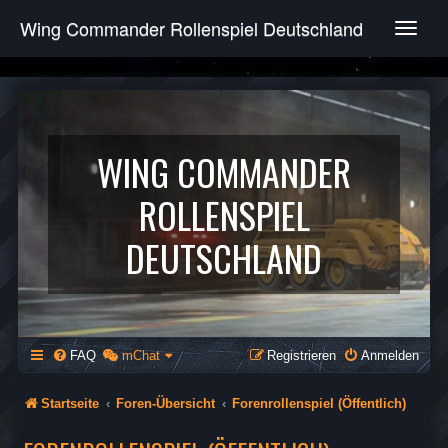
Wing Commander Rollenspiel Deutschland
T
o
g
g
l
e
n
WING COMMANDER
a
v
ROLLENSPIEL
i
g
DEUTSCHLAND
a
t
i
o
n
FAQ
mChat
Registrieren
Anmelden
Startseite
Foren-Übersicht
Forenrollenspiel (Öffentlich)