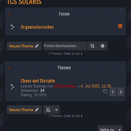
TCS SOLARIS
Forum
Organisatorisches
F
e
e
d
-
Suche
Erweiterte Su
Neues Thema
O
r
1 Thema • Seite
1
von
1
g
a
n
Themen
i
s
a
Chaos und Disziplin
t
Letzter Beitrag von
O'Donnellan
«
4. Jul 2025, 12:35
o
Antworten:
14
1
2
r
Rating: 31.03%
i
s
c
Neues Thema
h
e
1 Thema • Seite
1
von
1
s
Gehe zu