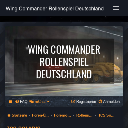
Wing Commander Rollenspiel Deutschland
T
o
g
g
l
e
n
WING COMMANDER
a
v
ROLLENSPIEL
i
g
DEUTSCHLAND
a
t
i
o
n
FAQ
mChat
Registrieren
Anmelden
Startseite
Foren-Übersicht
Forenrollenspiel (Öffentlich)
Rollenspiel
TCS Solaris