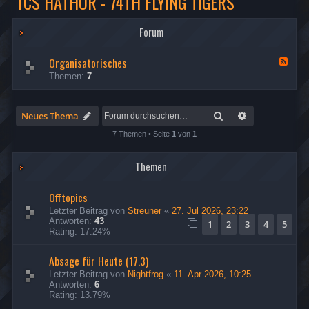
TCS HATHOR - 74TH FLYING TIGERS
Forum
Organisatorisches
F
e
Themen:
7
e
d
-
O
Suche
Erweiterte Su
Neues Thema
r
g
7 Themen • Seite
1
von
1
a
n
Themen
i
s
a
Offtopics
t
o
Letzter Beitrag von
Streuner
«
27. Jul 2026, 23:22
r
Antworten:
43
1
2
3
4
5
i
Rating: 17.24%
s
c
Absage für Heute (17.3)
h
e
Letzter Beitrag von
Nightfrog
«
11. Apr 2026, 10:25
s
Antworten:
6
Rating: 13.79%