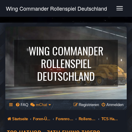
Wing Commander Rollenspiel Deutschland
T
o
g
g
l
e
n
WING COMMANDER
a
v
ROLLENSPIEL
i
g
DEUTSCHLAND
a
t
i
o
n
FAQ
mChat
Registrieren
Anmelden
Startseite
Foren-Übersicht
Forenrollenspiel (Öffentlich)
Rollenspiel
TCS Hathor - 74th Flying Tigers