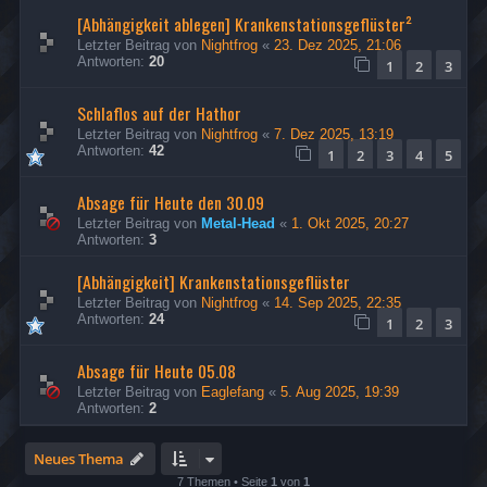
[Abhängigkeit ablegen] Krankenstationsgeflüster²
Letzter Beitrag von
Nightfrog
«
23. Dez 2025, 21:06
Antworten:
20
1
2
3
Schlaflos auf der Hathor
Letzter Beitrag von
Nightfrog
«
7. Dez 2025, 13:19
Antworten:
42
1
2
3
4
5
Absage für Heute den 30.09
Letzter Beitrag von
Metal-Head
«
1. Okt 2025, 20:27
Antworten:
3
[Abhängigkeit] Krankenstationsgeflüster
Letzter Beitrag von
Nightfrog
«
14. Sep 2025, 22:35
Antworten:
24
1
2
3
Absage für Heute 05.08
Letzter Beitrag von
Eaglefang
«
5. Aug 2025, 19:39
Antworten:
2
Neues Thema
7 Themen • Seite
1
von
1