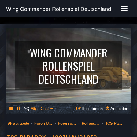
Wing Commander Rollenspiel Deutschland
T
o
g
g
l
e
n
WING COMMANDER
a
v
ROLLENSPIEL
i
g
DEUTSCHLAND
a
t
i
o
n
FAQ
mChat
Registrieren
Anmelden
Startseite
Foren-Übersicht
Forenrollenspiel (Öffentlich)
Rollenspiel
TCS Paradox - 480th Mirages