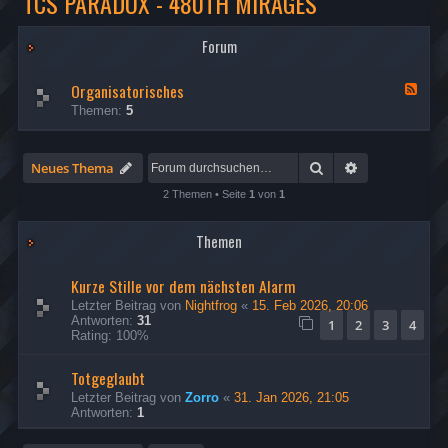
TCS PARADOX - 480TH MIRAGES
Forum
Organisatorisches
F
e
Themen:
5
e
d
-
O
Suche
Erweiterte Su
Neues Thema
r
g
2 Themen • Seite
1
von
1
a
n
Themen
i
s
a
Kurze Stille vor dem nächsten Alarm
t
o
Letzter Beitrag von
Nightfrog
«
15. Feb 2026, 20:06
r
Antworten:
31
1
2
3
4
i
Rating: 100%
s
c
Totgeglaubt
h
e
Letzter Beitrag von
Zorro
«
31. Jan 2026, 21:05
s
Antworten:
1