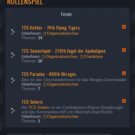
ROLLENSPIEL
Forum
TCS Hathor - 74th Flying Tigers
F
e
Unterforum:
Organisatorisches
e
Themen:
14
d
-
TCS Sewastopol - 278th Engel der Apokalypse
T
F
C
e
Unterforen:
Organisatorisches
,
Charaktere
S
e
Themen:
10
H
d
a
-
t
TCS Paradox - 480th Mirages
T
F
h
C
e
Dies ist das Geschwaderforum für das Mirages-Geschwader.
o
S
e
Unterforum:
Organisatorisches
r
S
d
Themen:
7
-
e
-
7
w
T
4
a
TCS Solaris
C
F
t
s
S
e
Die
TCS Solaris
ist ein Confederation-Klasse Dreadnought
h
t
P
e
und das Kommandoschiff von Marshall Ghad Buloth.
F
o
a
d
Unterforum:
Organisatorisches
l
p
r
-
Themen:
1
y
o
a
T
i
l
d
C
n
-
o
S