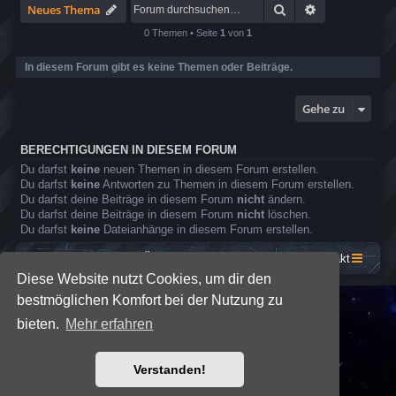
g
2
x
S
Suche
Erweiterte Su
Neues Thema
T
7
-
o
i
8
4
l
0 Themen • Seite
1
von
1
g
t
8
a
e
h
0
r
r
In diesem Forum gibt es keine Themen oder Beiträge.
E
t
i
s
n
h
s
g
M
Gehe zu
e
i
l
r
d
a
e
g
BERECHTIGUNGEN IN DIESEM FORUM
r
e
Du darfst
keine
neuen Themen in diesem Forum erstellen.
A
s
Du darfst
keine
Antworten zu Themen in diesem Forum erstellen.
p
Du darfst deine Beiträge in diesem Forum
nicht
ändern.
o
Du darfst deine Beiträge in diesem Forum
nicht
löschen.
k
a
Du darfst
keine
Dateianhänge in diesem Forum erstellen.
l
y
Startseite
Foren-Übersicht
Kontakt
p
Diese Website nutzt Cookies, um dir den
s
e
bestmöglichen Komfort bei der Nutzung zu
*
SE Gamer: Dark Style by
Premium phpBB Styles
bieten.
Mehr erfahren
Powered by
phpBB
® Forum Software © phpBB Limited
Verstanden!
Deutsche Übersetzung durch
phpBB.de
Datenschutz
|
Nutzungsbedingungen