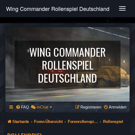
Wing Commander Rollenspiel Deutschland
T
o
g
g
l
e
n
WING COMMANDER
a
v
ROLLENSPIEL
i
g
DEUTSCHLAND
a
t
i
o
n
FAQ
mChat
Registrieren
Anmelden
Startseite
Foren-Übersicht
Forenrollenspiel (Öffentlich)
Rollenspiel