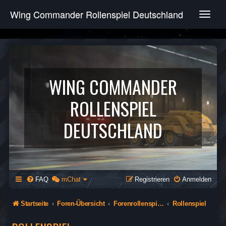
Wing Commander Rollenspiel Deutschland
T
o
g
g
l
e
n
WING COMMANDER
a
v
ROLLENSPIEL
i
g
DEUTSCHLAND
a
t
i
o
n
FAQ
mChat
Registrieren
Anmelden
Startseite
Foren-Übersicht
Forenrollenspiel (Öffentlich)
Rollenspiel