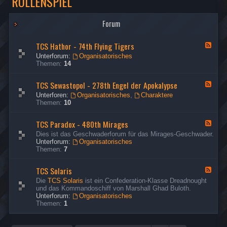
ROLLENSPIEL
Forum
TCS Hathor - 74th Flying Tigers
F
e
Unterforum:
Organisatorisches
e
Themen:
14
d
-
TCS Sewastopol - 278th Engel der Apokalypse
T
F
C
e
Unterforen:
Organisatorisches
,
Charaktere
S
e
Themen:
10
H
d
a
-
t
TCS Paradox - 480th Mirages
T
F
h
C
e
Dies ist das Geschwaderforum für das Mirages-Geschwader.
o
S
e
Unterforum:
Organisatorisches
r
S
d
Themen:
7
-
e
-
7
w
T
4
a
TCS Solaris
C
F
t
s
S
e
Die
TCS Solaris
ist ein Confederation-Klasse Dreadnought
h
t
P
e
und das Kommandoschiff von Marshall Ghad Buloth.
F
o
a
d
Unterforum:
Organisatorisches
l
p
r
-
Themen:
1
y
o
a
T
i
l
d
C
n
-
o
S