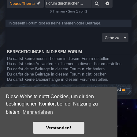
g
2
x
S
Suche
Erweiterte Su
Neues Thema
T
7
-
o
i
8
4
l
0 Themen • Seite
1
von
1
g
t
8
a
e
h
0
r
r
In diesem Forum gibt es keine Themen oder Beiträge.
E
t
i
s
n
h
s
g
M
Gehe zu
e
i
l
r
d
a
e
g
BERECHTIGUNGEN IN DIESEM FORUM
r
e
Du darfst
keine
neuen Themen in diesem Forum erstellen.
A
s
Du darfst
keine
Antworten zu Themen in diesem Forum erstellen.
p
Du darfst deine Beiträge in diesem Forum
nicht
ändern.
o
Du darfst deine Beiträge in diesem Forum
nicht
löschen.
k
a
Du darfst
keine
Dateianhänge in diesem Forum erstellen.
l
y
Startseite
Foren-Übersicht
Kontakt
p
Diese Website nutzt Cookies, um dir den
s
e
bestmöglichen Komfort bei der Nutzung zu
*
SE Gamer: Dark Style by
Premium phpBB Styles
bieten.
Mehr erfahren
Powered by
phpBB
® Forum Software © phpBB Limited
Verstanden!
Deutsche Übersetzung durch
phpBB.de
Datenschutz
|
Nutzungsbedingungen