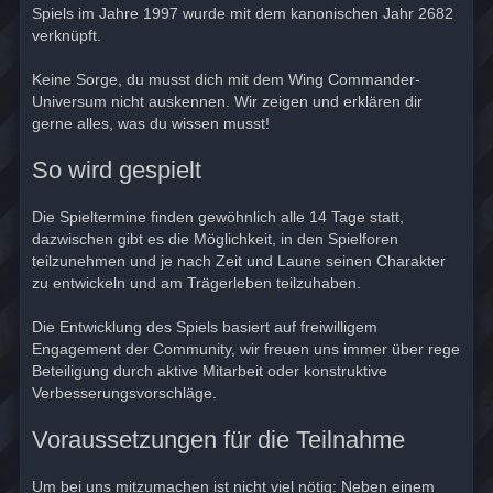
Spiels im Jahre 1997 wurde mit dem kanonischen Jahr 2682
verknüpft.
Keine Sorge, du musst dich mit dem Wing Commander-
Universum nicht auskennen. Wir zeigen und erklären dir
gerne alles, was du wissen musst!
So wird gespielt
Die Spieltermine finden gewöhnlich alle 14 Tage statt,
dazwischen gibt es die Möglichkeit, in den Spielforen
teilzunehmen und je nach Zeit und Laune seinen Charakter
zu entwickeln und am Trägerleben teilzuhaben.
Die Entwicklung des Spiels basiert auf freiwilligem
Engagement der Community, wir freuen uns immer über rege
Beteiligung durch aktive Mitarbeit oder konstruktive
Verbesserungsvorschläge.
Voraussetzungen für die Teilnahme
Um bei uns mitzumachen ist nicht viel nötig: Neben einem