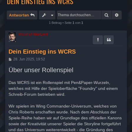
DEIN EINSTIEG INS WCRS
Suche
Erweit
Antworten
1 Beitrag • Seite
1
von
1
Marshall
WarLord
Dein Einstieg ins WCRS
B
28. Jun 2025, 19:52
e
i
Über unser Rollenspiel
t
r
a
Das WCRS ist ein Rollenspiel mit Pen&Paper-Wurzeln,
g
welches mit Hilfe der Spieloberfläche "Foundry" und einem
Schreib-Forum betrieben wird.
Wir spielen im Wing Commander-Universum, welches von
Chris Roberts erschaffen wurde. Nach dem Abschluss der
Spiele-Reihe haben wir auf Grundlage des offiziellen Kanons
sowie der Kreativität unserer Spieler die Storyline fortgeführt
und das Universum weiterentwickelt - die Gründung des