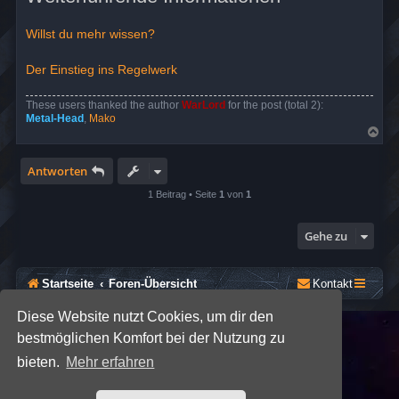
Willst du mehr wissen?
Der Einstieg ins Regelwerk
These users thanked the author
WarLord
for the post (total 2):
Metal-Head
,
Mako
N
a
c
h
Antworten
o
b
1 Beitrag • Seite
1
von
1
e
n
Gehe zu
Startseite
Foren-Übersicht
Kontakt
Diese Website nutzt Cookies, um dir den
*
SE Gamer: Dark Style by
Premium phpBB Styles
bestmöglichen Komfort bei der Nutzung zu
bieten.
Mehr erfahren
Powered by
phpBB
® Forum Software © phpBB Limited
Deutsche Übersetzung durch
phpBB.de