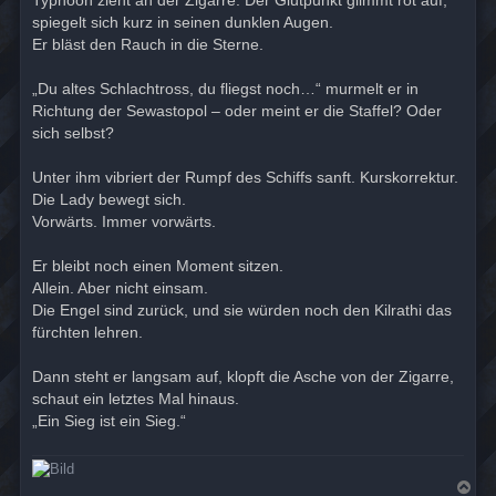
Typhoon zieht an der Zigarre. Der Glutpunkt glimmt rot auf,
spiegelt sich kurz in seinen dunklen Augen.
Er bläst den Rauch in die Sterne.
„Du altes Schlachtross, du fliegst noch…“ murmelt er in
Richtung der Sewastopol – oder meint er die Staffel? Oder
sich selbst?
Unter ihm vibriert der Rumpf des Schiffs sanft. Kurskorrektur.
Die Lady bewegt sich.
Vorwärts. Immer vorwärts.
Er bleibt noch einen Moment sitzen.
Allein. Aber nicht einsam.
Die Engel sind zurück, und sie würden noch den Kilrathi das
fürchten lehren.
Dann steht er langsam auf, klopft die Asche von der Zigarre,
schaut ein letztes Mal hinaus.
„Ein Sieg ist ein Sieg.“
N