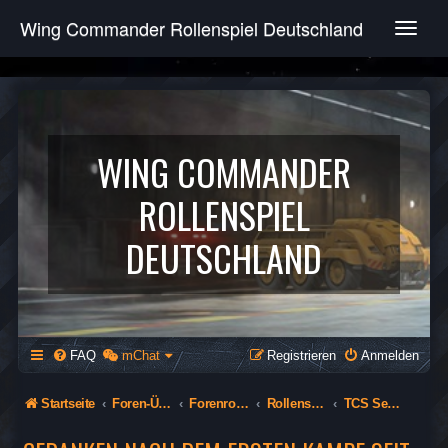
Wing Commander Rollenspiel Deutschland
T
o
g
g
l
e
n
WING COMMANDER
a
v
ROLLENSPIEL
i
g
DEUTSCHLAND
a
t
i
o
n
FAQ
mChat
Registrieren
Anmelden
Startseite
Foren-Übersicht
Forenrollenspiel (Öffentlich)
Rollenspiel
TCS Sewastopol - 278th Engel der Apokalypse