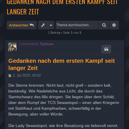
GEDANKEN NACH DEM ERSTEN KAMPF SEIT
LANGER ZEIT
Suche
Erweit
Antworten
1 Beitrag • Seite
1
von
1
Commodore
Typhoon
Gedanken nach dem ersten Kampf seit
langer Zeit
B
2. Jul 2025, 00:02
e
i
Die Sterne brennen. Nicht laut, nicht grell – sondern kalt,
t
beständig. Wie Nadelstiche aus Licht, die durch das
r
a
Samtschwarz des Alls dringen. Sie liegen über dem Schild,
g
über dem Rumpf der TCS Sewastopol – einer alten Kriegerin
mit Stahlhaut und Kampfnarben, schwerfällig in der
Bewegung, aber voller Würde.
Die Lady Sewastopol, wie ihre Besatzung sie liebevoll nennt.